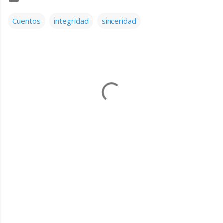
Cuentos
integridad
sinceridad
C
o
m
e
n
t
a
r
i
o
s