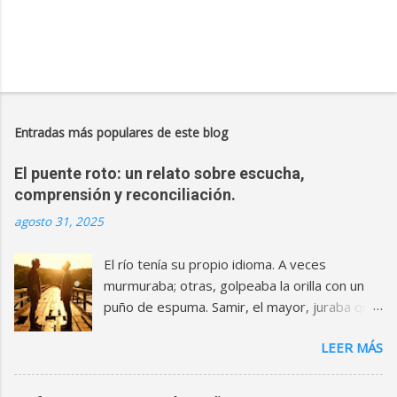
Entradas más populares de este blog
El puente roto: un relato sobre escucha,
comprensión y reconciliación.
agosto 31, 2025
El río tenía su propio idioma. A veces
murmuraba; otras, golpeaba la orilla con un
puño de espuma. Samir, el mayor, juraba que
cuando eran niños podía traducirlo. Eran, el
LEER MÁS
menor, le creía todo. Compartían canicas,
botas embarradas y un secreto: un puente
de madera que cruzaban para llegar al campo