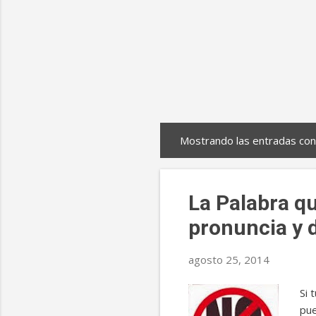
Mostrando las entradas con
E
n
t
La Palabra qu
r
pronuncia y 
a
d
agosto 25, 2014
a
Si 
s
pue