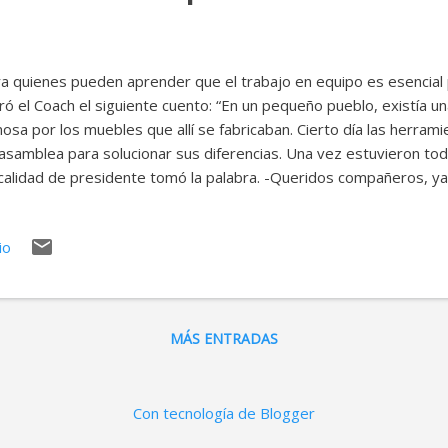
a quienes pueden aprender que el trabajo en equipo es esencial p
ró el Coach el siguiente cuento: “En un pequeño pueblo, existía un
osa por los muebles que allí se fabricaban. Cierto día las herram
asamblea para solucionar sus diferencias. Una vez estuvieron toda
calidad de presidente tomó la palabra. -Queridos compañeros, y
mblea. ¿Cuál es el problema?. -Tienes que renunciar- exclamaron
razón? – inquirió el martillo. -¡Haces demasiado ruido!- se oyó al f
io
 las demás afirmaban con sus gestos. -Además -agregó otra herr
peando todo. El martillo se sintió triste y frustrado. _Está bien, m
réis. ¿Quién se propone como presidente?. -Yo, se autoproclamó 
taron varias herramientas-S...
MÁS ENTRADAS
Con tecnología de Blogger