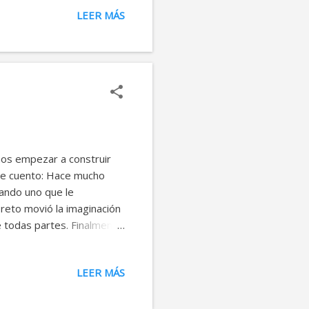
se hizo. Hubo un joven al
LEER MÁS
 pero no logró germinarla.
eciendo sus hermosísimas
a germinó. Pasados los seis
mos empezar a construir
nte cuento: Hace mucho
ando uno que le
 reto movió la imaginación
e todas partes. Finalmente
 paz uno tras otro,
 tensiones aumentaban.
LEER MÁS
a cubierta de uno, un gran
 el verde ramaje bajo la
, un rebaño de ovejas se