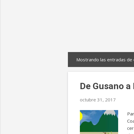
Mostrando las entradas de 
E
n
t
De Gusano a
r
a
octubre 31, 2017
d
Par
a
Coa
s
cer