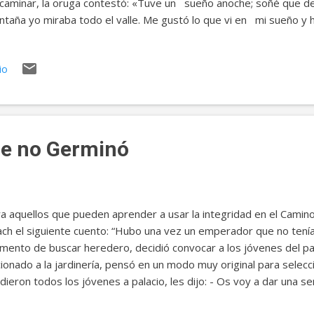
caminar, la oruga contestó: «Tuve un sueño anoche; soñé que d
taña yo miraba todo el valle. Me gustó lo que vi en mi sueño y he
prendido, el grillo dijo mientras su amigo se alejaba: «¡Debes 
gar hasta aquel lugar? Vos, ¡una simple oruga! Una piedra ser
io
ueño charco, un mar y cualquier tronco, una barrera infranquea
aba lejos y no lo escuchó. Sus diminutos pies no dejaron de 
 la voz de un escarabajo: «Hacia dónde t...
ue no Germinó
a aquellos que pueden aprender a usar la integridad en el Camino 
ch el siguiente cuento: “Hubo una vez un emperador que no tenía 
ento de buscar heredero, decidió convocar a los jóvenes del pa
cionado a la jardinería, pensó en un modo muy original para selec
dieron todos los jóvenes a palacio, les dijo: - Os voy a dar una se
vosotros. Al cabo de seis meses deberéis traerme en una maceta