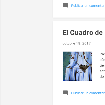
cre
Publicar un comentar
que
Mie
y e
mes
El Cuadro de 
octubre 18, 2017
Par
aún
tie
sat
de 
el 
mie
Publicar un comentar
Sol
sil
sua