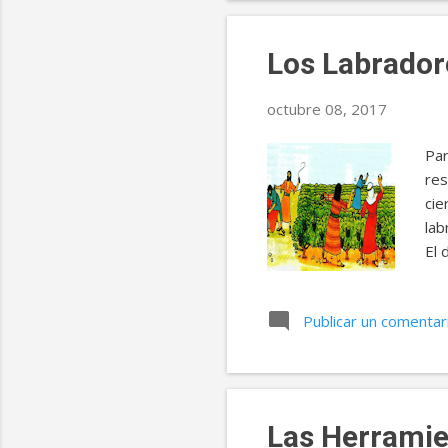
ali
Los Labrador
octubre 08, 2017
Par
res
cie
lab
El 
rec
lo 
Publicar un comentar
cob
que
dij
her
Las Herramien