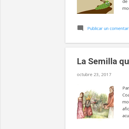
de 
mon
Sor
lle
Publicar un comentar
peq
est
oyó
La Semilla q
octubre 23, 2017
Par
Coa
mom
afi
acu
de 