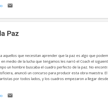
cido, y quien traiga la planta más hermosa, será mi heredero. Así 
io
 le encantaba la jardinería, como al emperador. Plantó su semilla,
ntras tanto, todos los demás jóvenes comentaban cómo iban cr
xóticas plantas. El joven estaba muy triste, pues su semilla nunc
es, el joven no quería ir al palacio, avergonzado de ...
la Paz
a aquellos que necesitan aprender que la paz es algo que pode
 en medio de la lucha que tengamos les narró el Coach el siguie
mpo un hombre buscaba el cuadro perfecto de la paz. No encontr
isficiera, anunció un concurso para producir esta obra maestra. El
artistas por todos lados, y los cuadros empezaron a llegar desd
gran día de revelación llegó. Los jueces descubrían los cuadros de
ntras que los observadores aplaudían y gritaban de alegría. Las
io
o quedaban dos cuadros por descubrir. Mientras un juez quitaba l
encio cayó sobre la multitud. Un lago suave como espejo reflejaba
ve sombra del cielo al atardecer. A lo largo de las verdes orillas