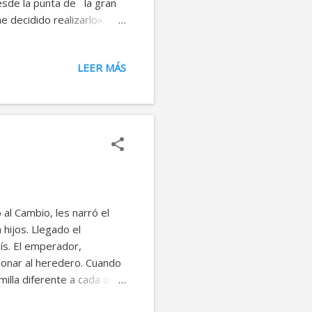
esde la punta de la gran
 decidido realizarlo».
estar loco! ¿Como podrás
á una montaña, un
LEER MÁS
ble». Pero el gusanito ya
moverse. De pronto, se
al Cambio, les narró el
hijos. Llegado el
ís. El emperador,
cionar al heredero. Cuando
milla diferente a cada uno
 la planta que haya