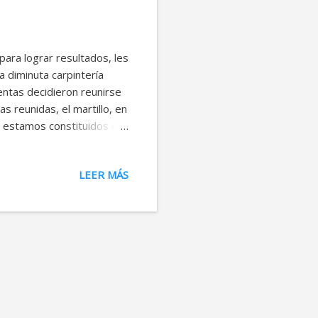
ara lograr resultados, les
a diminuta carpintería
ientas decidieron reunirse
s reunidas, el martillo, en
a estamos constituidos en
 muchas voces. -¿Cuál es
ondo de la sala, al tiempo
LEER MÁS
amienta-, te pasas el día
e iré si eso es lo que
el tornillo -De eso nada -