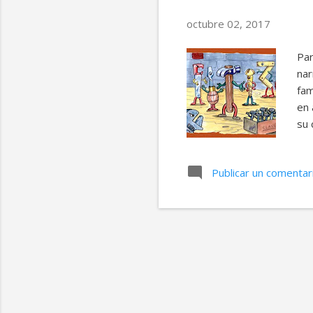
octubre 02, 2017
Par
nar
fam
en 
su 
asa
la 
Publicar un comentar
que
gol
que
gri