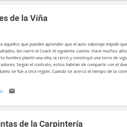
mentaban sin disturbio. Seguramente este cuadro era el ganador. 
es de la Viña
a aquellos que pueden aprender que el auto sabotaje impide que
ultados, les narró el Coach el siguiente cuento: Hace muchos años
rto hombre plantó una viña, la cercó y construyó una torre de vigía
radores. Según el contrato, estos habrían de compartir con el due
dueño se fue a otra región. Cuando se acercó el tiempo de la cos
oger lo que le correspondía. Pero los labradores los atacaron, y a
mataron, y a otro lo apedrearon. Entonces el dueño envió un gr
io
rar, pero éstos corrieron la misma suerte. Por último, envió a su
 lo respetarían por ser quien era. Pero cuando los labradores vi
eron: “Este es nada menos que el heredero. Vamos a matarlo par
encia”. Y lo sacaron de la viña y lo mataron. ¿Qué creen q...
tas de la Carpintería