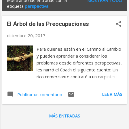
Mostrando las entradas con la
MOSTRAR TODO
E
etiqueta
perspectiva
n
t
El Árbol de las Preocupaciones
r
diciembre 20, 2017
a
d
Para quienes están en el Camino al Cambio
y pueden aprender a considerar los
a
problemas desde diferentes perspectivas,
s
les narró el Coach el siguiente cuento: Un
rico comerciante contrató a un carpintero
para restaurar una antigua casa colonial.
Como el comerciante era de esas
LEER MÁS
Publicar un comentario
personas a las que les gusta tener todo
bajo control y le preocupaba que el trabajo
no quedase bien, decidió pasar un día en la
MÁS ENTRADAS
casa, para ver cómo iban las obras. Al final
de la jornada, se dio cuenta de que el