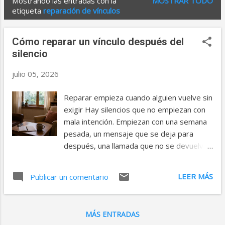
Mostrando las entradas con la
MOSTRAR TODO
E
etiqueta
reparación de vínculos
n
t
Cómo reparar un vínculo después del
r
silencio
a
julio 05, 2026
d
Reparar empieza cuando alguien vuelve sin
a
exigir Hay silencios que no empiezan con
s
mala intención. Empiezan con una semana
pesada, un mensaje que se deja para
después, una llamada que no se devuelve
porque “hoy no tengo cabeza”. Luego pasa
otro día. Después otro. Y cuando uno se
LEER MÁS
Publicar un comentario
da cuenta, ya no está evitando una
conversación; está evitando la vergüenza
de haber tardado tanto. Eso fue lo que le
MÁS ENTRADAS
ocurrió a Liarel frente al nombre de Taisia