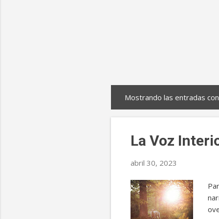
Mostrando las entradas con
E
n
t
La Voz Interi
r
a
abril 30, 2023
d
Par
a
na
s
ove