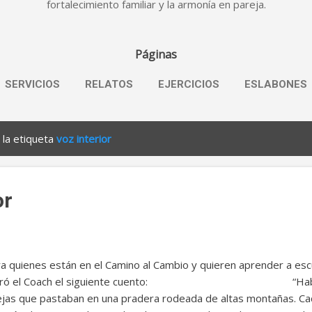
fortalecimiento familiar y la armonía en pareja.
Páginas
SERVICIOS
RELATOS
EJERCICIOS
ESLABONES
 la etiqueta
voz interior
or
a quienes están en el Camino al Cambio y quieren aprender a escu
rró el Coach el siguiente cuento: “Había una
jas que pastaban en una pradera rodeada de altas montañas. Cada