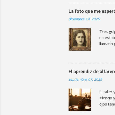
filtro, 
partiéndo
La foto que me esper
colgando.
diciembre 14, 2025
de silenc
guardada
Tres gol
Cumpleañ
no estaba
llamarlo 
dentro, 
pregunta 
que nadi
época. A
El aprendiz de alfare
que uno 
septiembre 07, 2025
cartón r
cuándo. 
El taller
guía turíst
silencio
ojos llen
muchacho