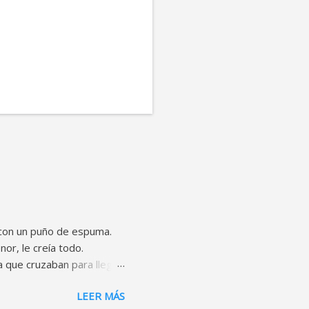
a con un puño de espuma.
nor, le creía todo.
 que cruzaban para llegar
ntiles que no se
LEER MÁS
 Fue una frase dura, sin