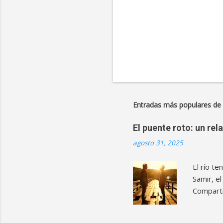
Entradas más populares de 
El puente roto: un re
agosto 31, 2025
El río t
Samir, el
Compartí
al campo
cuestiona