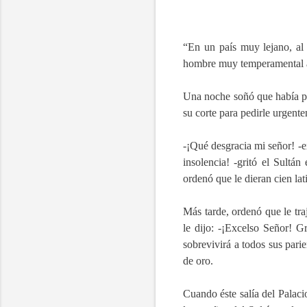
“En un país muy lejano, al 
hombre muy temperamental a
Una noche soñó que había pe
su corte para pedirle urgent
-¡Qué desgracia mi señor! -e
insolencia! -gritó el Sultá
ordenó que le dieran cien lat
Más tarde, ordenó que le tra
le dijo: -¡Excelso Señor! G
sobrevivirá a todos sus pari
de oro.
Cuando éste salía del Palaci