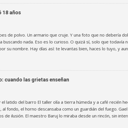
sobre la casa de la madre y quién debía hacerse cargo. Una frase
se: crack . Nadie gritó “cuidado”. Cada uno soltó la cuerda por su
ó 18 años
 Dos orillas y muchos calendarios El tiempo, ese albañil invisible,
io. Samir se volvió exacto, casi técnico: horarios impecables, cue
s “para después”. Eran, en cambio, guardó nostalgia en un cajón
pes de polvo. Un armario que cruje. Y una foto que no debería do
os, cenas, mensajes no...
 buscando nada. Eso es lo curioso. O quizá sí, solo que todavía no
por su nombre. Hay días así: te levantas bien, haces lo tuyo, y aun
como si una parte tuya estuviera tocando la puerta desde el otro l
que no se calla El armario del pasillo siempre fue un territorio e
e usa, carpetas sin orden, y esa caja de zapatos que parece no p
landor la encontró porque movió una pila de cosas “para organiza
ro: cuando las grietas enseñan
se dice cuando en realidad quiere distraerse). La caja tenía el ol
eseco, papel envejecido, un eco de colonia antigua que se quedó
Dentro había fotos sueltas, sobres, algunas cartas sin abrir. Un 
 y el latido del barro El taller olía a tierra húmeda y a café recién
ica. ...
 y, al fondo, el horno descansaba como un guardián del fuego. Gael
os de ilusión. El maestro Baruj lo miraba desde un rincón, sin inte
 aprendiera con sus manos. Manos que aprenden a escuchar La arc