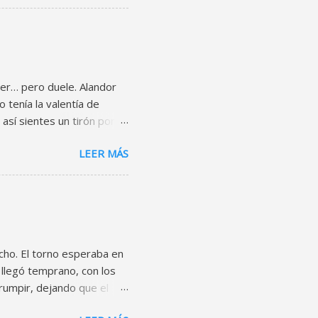
 que sonó como madera
 lado. El puente quedó
 levantó muros con ladrillos
ntas claras, emociones
 con fotos desordenadas.
ler… pero duele. Alandor
 tenía la valentía de
 así sientes un tirón por
ado. Una caja vieja y una
LEER MÁS
xtraño. Ahí viven manteles
ertenecer a ninguna
r” (esa mentira piadosa
or de los años guardados:
 atrapado quién sabe
pequeño museo familiar sin
 hecho. El torno esperaba en
 llegó temprano, con los
rrumpir, dejando que el
illa se dejó tocar. Gael