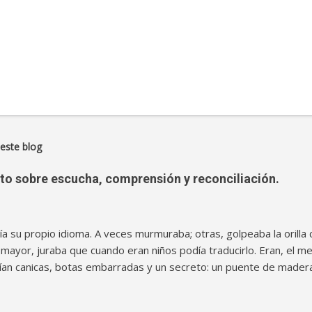
este blog
lato sobre escucha, comprensión y reconciliación.
enía su propio idioma. A veces murmuraba; otras, golpeaba la orill
 mayor, juraba que cuando eran niños podía traducirlo. Eran, el me
an canicas, botas embarradas y un secreto: un puente de madera
 de moras. Aquel puente parecía eterno—como las promesas infa
n—hasta el día de la gran discusión. No fue un huracán ni un rayo.