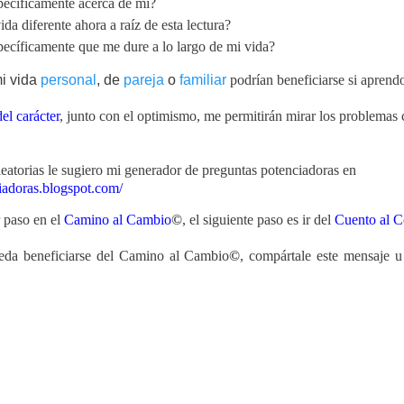
ecíficamente acerca de mí?
a diferente ahora a raíz de esta lectura?
ecíficamente que me dure a lo largo de mi vida?
i vida
personal
, de
pareja
o
familiar
podrían beneficiarse si aprendo
del carácter
, junto con el optimismo, me permitirán mirar los problemas
leatorias le sugiero mi generador de preguntas potenciadoras en
ciadoras.blogspot.com/
 paso en el
Camino al Cambio
©
, el siguiente paso es ir del
Cuento al C
eda beneficiarse del Camino al Cambio
©
, compártale este mensaje u