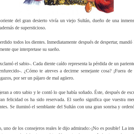
oriente del gran desierto vivía un viejo Sultán, dueño de una inmen
demás de supersticioso.
rdido todos los dientes. Inmediatamente después de despertar, mandó l
emente que interpretase su sueño.
xclamó el sabio-. Cada diente caído representa la pérdida de un parien
n enfurecido-. ¿Cómo te atreves a decirme semejante cosa? ¡Fuera d
igazos, por ser un pájaro de mal agüero.
jeran a otro sabio y le contó lo que había soñado. Éste, después de esc
ran felicidad os ha sido reservada. El sueño significa que vuestra me
entes. Se iluminó el semblante del Sultán con una gran sonrisa y orde
o, uno de los consejeros reales le dijo admirado:-¡No es posible! La in