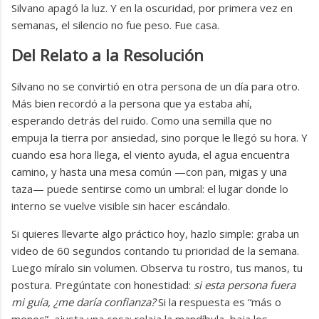
Silvano apagó la luz. Y en la oscuridad, por primera vez en
semanas, el silencio no fue peso. Fue casa.
Del Relato a la Resolución
Silvano no se convirtió en otra persona de un día para otro.
Más bien recordó a la persona que ya estaba ahí,
esperando detrás del ruido. Como una semilla que no
empuja la tierra por ansiedad, sino porque le llegó su hora. Y
cuando esa hora llega, el viento ayuda, el agua encuentra
camino, y hasta una mesa común —con pan, migas y una
taza— puede sentirse como un umbral: el lugar donde lo
interno se vuelve visible sin hacer escándalo.
Si quieres llevarte algo práctico hoy, hazlo simple: graba un
video de 60 segundos contando tu prioridad de la semana.
Luego míralo sin volumen. Observa tu rostro, tus manos, tu
postura. Pregúntate con honestidad:
si esta persona fuera
mi guía, ¿me daría confianza?
Si la respuesta es “más o
menos”, ajusta una cosa: relaja la mandíbula, baja los