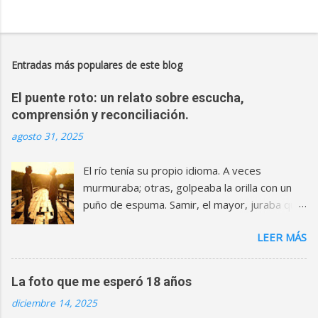
Entradas más populares de este blog
El puente roto: un relato sobre escucha,
comprensión y reconciliación.
agosto 31, 2025
El río tenía su propio idioma. A veces
murmuraba; otras, golpeaba la orilla con un
puño de espuma. Samir, el mayor, juraba que
cuando eran niños podía traducirlo. Eran, el
LEER MÁS
menor, le creía todo. Compartían canicas,
botas embarradas y un secreto: un puente
de madera que cruzaban para llegar al campo
La foto que me esperó 18 años
de moras. Aquel puente parecía eterno—
diciembre 14, 2025
como las promesas infantiles que no se