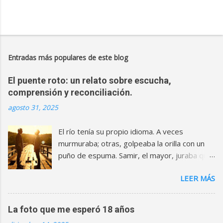
Entradas más populares de este blog
El puente roto: un relato sobre escucha,
comprensión y reconciliación.
agosto 31, 2025
El río tenía su propio idioma. A veces
murmuraba; otras, golpeaba la orilla con un
puño de espuma. Samir, el mayor, juraba que
cuando eran niños podía traducirlo. Eran, el
LEER MÁS
menor, le creía todo. Compartían canicas,
botas embarradas y un secreto: un puente
de madera que cruzaban para llegar al campo
La foto que me esperó 18 años
de moras. Aquel puente parecía eterno—