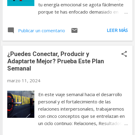
profundizar en esta reflexión. La Clave
tu energía emocional se agota fácilmente
para Concretar Objetivos Alcanzar
porque te has enfocado demasiado en
nuestros objetivos requiere más que
cuidar a los demás y te has descuidado a ti
simplemente establecerlos; necesitamos
mismo? Si es así, es posible que estés
LEER MÁS
una estrategia clara y un compromiso
Publicar un comentario
experimentando los efectos de no
firme. La claridad es el primer paso crítico.
establecer límites saludables en tus
Debemos definir qué es lo que realmente
relaciones. A menudo podemos
queremos alcanzar, asegurándonos ...
¿Puedes Conectar, Producir y
encontramos extendiéndonos más allá de
Adaptarte Mejor? Prueba Este Plan
nuestras capacidades para apoyar a
Semanal
nuestros seres queridos. Si bien el acto de
cuidar a los demás puede ser noble y
marzo 11, 2024
gratificante, es fundamental recordar la
importancia de darle prioridad a nuestro
En este viaje semanal hacia el desarrollo
propio bienestar emocional en el proceso.
personal y el fortalecimiento de las
El primer paso para establecer límites
relaciones interpersonales, trabajaremos
saludables en tus relaciones es reconocer
con cinco conceptos que se entrelazan en
tu propio valor y la necesidad de cuidarte a
un ciclo continuo: Relaciones, Resultados,
ti mismo/a. Si constantemente has dado
Cambio, Historia y Transiciones. Todo
prioridad a las necesidades de los demás