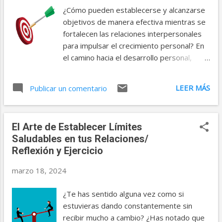
orientación hacia nuestros valores más
¿Cómo pueden establecerse y alcanzarse
profundos no solo nos guían en el camino
objetivos de manera efectiva mientras se
hacia una vida más plena y significativa,
fortalecen las relaciones interpersonales
sino que también nos conducen a una
para impulsar el crecimiento personal? En
profunda sensación de satisfacción. Al
el camino hacia el desarrollo personal,
entender y aplicar estos principios en
pocas cosas son tan gratificantes como
nuestra vida diaria, podemos transformar
alcanzar nuestros objetivos y enriquecer
LEER MÁS
nuestra percepción del mundo y de
Publicar un comentario
nuestras relaciones interpersonales. Estas
nosotros mismos, abriendo las puertas a
dos áreas, aunque pueden parecer
un estado de bienestar emocional
distintas a primera vista, están
enriquecedor. El ejercicio de esta semana
El Arte de Establecer Límites
profundamente entrelazadas y son
se centra en ayudarte a desarr...
Saludables en tus Relaciones/
fundamentales para nuestro bienestar
Reflexión y Ejercicio
general. La reflexión de esta semana
explora cómo podemos concretar
marzo 18, 2024
nuestras metas y profundizar nuestros
vínculos con los demás mediante la
¿Te has sentido alguna vez como si
planificación, el enfoque y la determinación.
estuvieras dando constantemente sin
El ejercicio al final es un complemento para
recibir mucho a cambio? ¿Has notado que