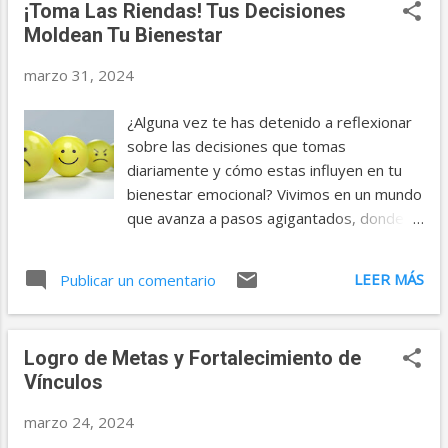
¡Toma Las Riendas! Tus Decisiones
E
Moldean Tu Bienestar
n
t
marzo 31, 2024
r
¿Alguna vez te has detenido a reflexionar
a
sobre las decisiones que tomas
d
diariamente y cómo estas influyen en tu
bienestar emocional? Vivimos en un mundo
a
que avanza a pasos agigantados, donde
s
las decisiones se toman en fracciones de
segundo, a menudo dejándonos poco
LEER MÁS
Publicar un comentario
tiempo para reflexionar sobre el impacto
que estas tienen en nuestra vida. Sin
embargo, la clave para alcanzar un estado
Logro de Metas y Fortalecimiento de
de satisfacción emocional y gratitud podría
Vínculos
estar en la práctica de una toma de
decisiones consciente y reflexiva. La
marzo 24, 2024
búsqueda de crecimiento personal y la