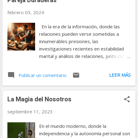
te enseña sobre la naturaleza incondicional
el c...
del amor verdadero y sobre cómo
febrero 03, 2024
podemos ser agentes de cambio positivo
en las vidas de los demás, así como en la
En la era de la información, donde las
nuestra. Para lograr esto, te proponemos
relaciones pueden verse sometidas a
el siguiente ejercicio titulado: Extiende una
innumerables presiones, las
Mano Solidaria . 1. Mantén una actitud
investigaciones recientes en estabilidad
abierta y receptiva Empieza el día con la
marital y análisis de relaciones, junto con
intención de ayudar a alguien, manteniendo
los principios de la psicología positiva, nos
tus ojos, mente y corazón abiertos a las
ofrecen valiosas estrategias. Este artículo
LEER MÁS
oportunidades que se presenten. Sé
Publicar un comentario
aborda cómo la inyección de positividad, la
consciente de tu entorno y observa si hay
regulación de conflictos a través de
alguien que podría necesitar ayuda. 2.
actitudes constructivas, y la preservación
Escucha y observa con em...
La Magia del Nosotros
de la diversión y alegría en la pareja,
pueden ser claves para una relación plena
septiembre 11, 2023
y duradera. Veamos entonces estos pasos
para cultivar relaciones duraderas. 1.
En el mundo moderno, donde la
Cultiven la Positividad en la Vida Cotidiana
independencia y la autonomía personal son
Las investigaciones contemporáneas