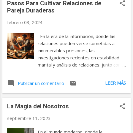
Pasos Para Cultivar Relaciones de
E
Pareja Duraderas
n
t
febrero 03, 2024
r
En la era de la información, donde las
a
relaciones pueden verse sometidas a
d
innumerables presiones, las
investigaciones recientes en estabilidad
a
marital y análisis de relaciones, junto con
s
los principios de la psicología positiva, nos
ofrecen valiosas estrategias. Este artículo
LEER MÁS
Publicar un comentario
aborda cómo la inyección de positividad, la
regulación de conflictos a través de
actitudes constructivas, y la preservación
La Magia del Nosotros
de la diversión y alegría en la pareja,
pueden ser claves para una relación plena
septiembre 11, 2023
y duradera. Veamos entonces estos pasos
para cultivar relaciones duraderas. 1.
En el mundo moderno, donde la