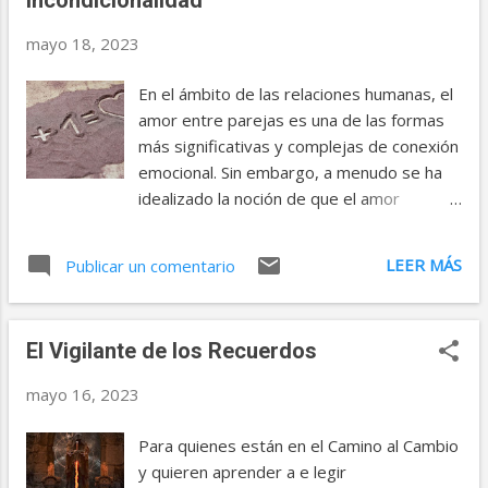
realidad. 1. Compromiso: La base de todo
logro El compromiso es la fuerza
mayo 18, 2023
impulsora detrás de nuestros objetivos.
Sin un compromiso sólido, nuestras metas
En el ámbito de las relaciones humanas, el
pueden desvanecerse en el olvido. Para
amor entre parejas es una de las formas
alcanzar un objetivo, debemos
más significativas y complejas de conexión
comprometernos con él en cuerpo y alma.
emocional. Sin embargo, a menudo se ha
Cuanto más grande sea el objetivo, mayor
idealizado la noción de que el amor
será el compromiso necesario. Esto
romántico es incondicional, equiparándolo
implica dedicar tiempo, esfuerzo y energía
al amor entre padres e hijos. Sin embargo,
LEER MÁS
para trabajar de manera constante y
Publicar un comentario
es importante cuestionar esta creencia y
consistente hacia ese objetivo específico.
reconocer que todas las formas de amor
2. Identificar los recursos necesarios Cada
están sujetas a ciertas condiciones y
objetivo requiere recursos específicos ...
El Vigilante de los Recuerdos
expectativas. A diferencia del amor
incondicional entre padres e hijos, en las
mayo 16, 2023
relaciones de pareja el amor se nutre y se
fortalece a través de acciones y
Para quienes están en el Camino al Cambio
comportamientos recíprocos. Es cierto
y quieren aprender a e legir
que el amor romántico puede ser