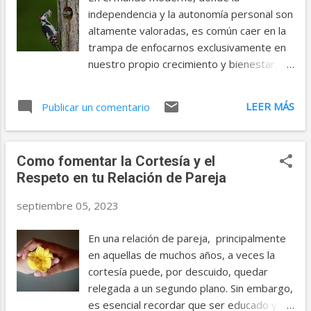
Cultiven la Positividad en la Vida Cotidiana
independencia y la autonomía personal son
Las investigaciones contemporáneas
altamente valoradas, es común caer en la
resaltan la importancia de fortalecer las
trampa de enfocarnos exclusivamente en
interacciones positivas, especialmente en
nuestro propio crecimiento y bienestar.
momentos de tranquilidad. La psicología
Sin embargo, en el contexto de una
positiva, con su enfoque en las fortalezas
relación de pareja, la clave del éxito a
LEER MÁS
y virtudes humanas, ofrece técnicas
Publicar un comentario
menudo reside en equilibrar nuestras
concretas: desde expresar gratitud hasta
aspiraciones individuales con el poder del
alentar las fortalezas del otro. Estos actos
"nosotros". En otras palabras, cultivar una
de bondad y apreciación no solo
Como fomentar la Cortesía y el
relación en la que la colaboración y la unión
enriquecen el día a día,...
Respeto en tu Relación de Pareja
se traduzcan en algo más poderoso que la
suma de las partes. ¿Cómo podemos
septiembre 05, 2023
cultivar este tipo de relación basada en el
"nosotros"? Ten en cuenta las siguientes
En una relación de pareja, principalmente
sugerencias: 1. La Potencia de la
en aquellas de muchos años, a veces la
Comunicación Una pareja sólida y unificada
cortesía puede, por descuido, quedar
se construye sobre la base de una
relegada a un segundo plano. Sin embargo,
comunicación abierta y efectiva. Es a
es esencial recordar que ser educado y