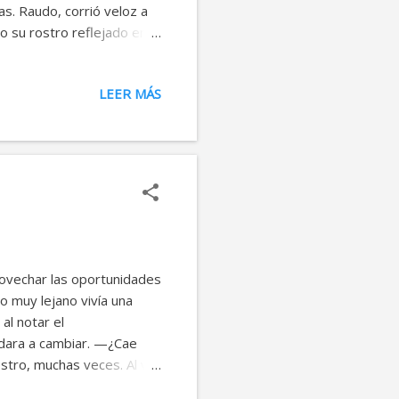
as. Raudo, corrió veloz a
vio su rostro reflejado en
y aterrorizado, huyó sin
, moriría. A la mañana
LEER MÁS
ía anterior, volvió a ver su
Y así pasaron los días con
a el último si no se
ovechar las oportunidades
no muy lejano vivía una
al notar el
yudara a cambiar. —¿Cae
estro, muchas veces. Al ver
 perversidad, y que era