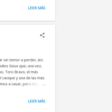
rson, científico principal
LEER MÁS
es plural." Las personas no
es no solo requieren una
ón diferente de fortalezas
r sin temor a perder, les
ndios Sioux que, una vez,
ano, Toro Bravo, el más
el cacique y una de las más
amos a casar, pero nos
 un conjuro, un hechizo,
 el día de la muerte. ¿Hay
LEER MÁS
tan jóvenes, tan
ijo después de una larga