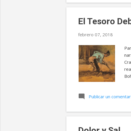
pau
amb
El Tesoro Deb
febrero 07, 2018
Par
nar
Cra
rea
Boh
emp
mis
Publicar un comentar
com
dec
aqu
ido
Dolor y Sal