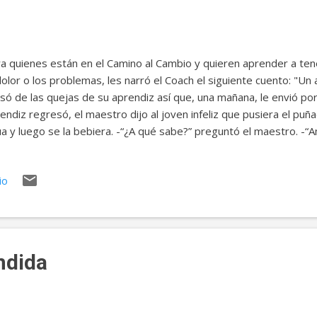
a quienes están en el Camino al Cambio y quieren aprender a ten
dolor o los problemas, les narró el Coach el siguiente cuento: "U
só de las quejas de su aprendiz así que, una mañana, le envió por
endiz regresó, el maestro dijo al joven infeliz que pusiera el puñ
a y luego se la bebiera. -“¿A qué sabe?” preguntó el maestro. -“A
endiz. El maestro rió entre dientes y entonces le pidió al joven 
 en la mano y ponerla en el lago. Los dos caminaron en silencio al
io
muchacho lanzó al agua su manotada de sal el viejo le dijo: “Ahora
agua se escurría por la quijada del joven, el maestro le preguntó: 
entó el aprendiz. -“¿Te supo a sal?” -“No,” dijo el joven. En esto
o de este ch...
ndida