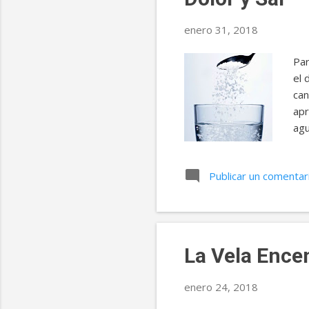
enero 31, 2018
Par
el 
can
apr
agu
apr
sal
Publicar un comentar
el 
el 
com
lad
La Vela Ence
enero 24, 2018