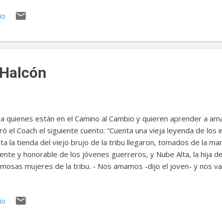
mas en que usas tus fortalezas a lo largo del día. Christopher Pete
io
el campo del estudio de las Fortalezas, dijo una vez: "El carácter 
 solo amables o justas, valientes o perdonadoras; y las situacion
taleza en particular. Constantemente estás usando una constelaci
varios niveles, a medida que pasas...
l Halcón
a quienes están en el Camino al Cambio y quieren aprender a ama
ró el Coach el siguiente cuento: “Cuenta una vieja leyenda de los i
ta la tienda del viejo brujo de la tribu llegaron, tomados de la m
iente y honorable de los jóvenes guerreros, y Nube Alta, la hija d
mosas mujeres de la tribu. - Nos amamos -dijo el joven- y nos v
remos tanto que tenemos miedo de perdernos, así que queremos
talismán, algo que nos garantice que podremos estar juntos hasta
io
o que podamos hacer? El viejo los miró y se emocionó de verlos 
morados, tan anhelantes esperando sus palabras. - Hay algo… -d