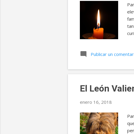
Par
ele
fam
tan
cur
por
Inm
Publicar un comentar
pre
riq
mi 
rey
El León Valie
enero 16, 2018
Par
que
per