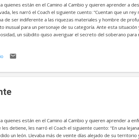
a quienes están en el Camino al Cambio y quieren aprender a des
vada, les narró el Coach el siguiente cuento: “Cuentan que un rey m
a de ser indiferente a las riquezas materiales y hombre de profu
to inusual para un personaje de su categoría. Ante esta situación
iosidad, un súbdito quiso averiguar el secreto del soberano para
 el oro, las joyas y los lujos excesivos que caracterizaban a la n
ediatamente después de los saludos que la etiqueta y cortesía 
io
guntó: Majestad, ¿cuál es su secreto para cultivar la vida espirit
ueza? El rey le dijo: Te lo revelaré, si recorres mi palacio para 
riqueza. Pero lleva una vela encendida. Si se apaga, te decapitaré.
 le preguntó: ¿Qué piensas de mis riquezas? La persona respo...
nte
a quienes están en el Camino al Cambio y quieren aprender a enfr
 les detiene, les narró el Coach el siguiente cuento: “En una leja
dido un león. Llevaba más de veinte días alejado de su territorio 