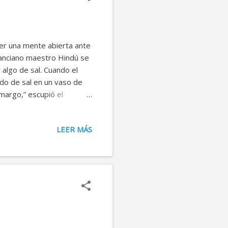
er una mente abierta ante
n anciano maestro Hindú se
 algo de sal. Cuando el
ado de sal en un vaso de
margo,” escupió el
tomar la misma cantidad de
 lago cercano y una vez que
LEER MÁS
 bebe del lago.” En cuanto
“¿A qué sabe?” -“Fresca,”
 el maestro se sentó al