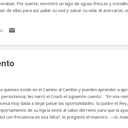
oraban. Por suerte, encontró un lago de aguas frescas y cristalin
er de ellas para así, paliar su sed y salvar su vida. Al acercarse, 
s aguas calmadas. – ¡Vaya! el lago pertenece a otro león – Pensó 
gar a beber. La sed cada vez era mayor y él sabía que de no beber
io
uiente, armado de valor, se acercó de nuevo al lago. Igual que el d
tro reflejado y de nuevo, presa del pánico, retrocedió sin beber. 
mismo resultado. Por fin, en uno de esos días comprendió que serí
rentaba a su rival. Tomó finalmen...
ento
a quienes están en el Camino al Cambio y pueden aprender a apr
 persistencia, les narró el Coach el siguiente cuento: “En una rei
ncesa muy dada a dejar pasar las oportunidades. Su padre el Rey, 
portamiento de su hija la envió al sabio del reino para que la a
ed con frecuencia en esa falta?, le preguntó el maestro. —Sí, ma
 franqueza, comprendió el maestro que había más de ligereza que