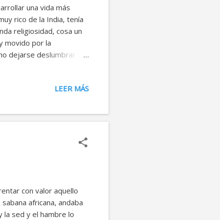
arrollar una vida más
uy rico de la India, tenía
nda religiosidad, cosa un
 y movido por la
 no dejarse deslumbrar
obleza de su tiempo.
exigen, el hombre
LEER MÁS
ual en medio de tanta
comprender la magnitud de
 Al término del paseo, el
entar con valor aquello
na sabana africana, andaba
y la sed y el hambre lo