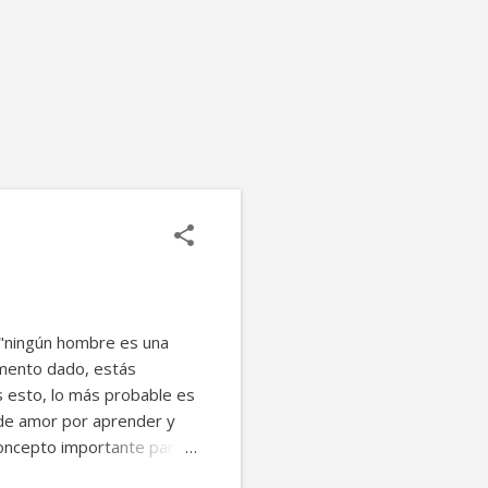
, "ningún hombre es una
momento dado, estás
s esto, lo más probable es
 de amor por aprender y
concepto importante para
cter y exploras las