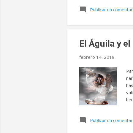
for
Publicar un comentar
en 
son
for
en 
El Águila y e
febrero 14, 2018
Par
nar
has
val
her
que
un 
Publicar un comentar
alg
ena