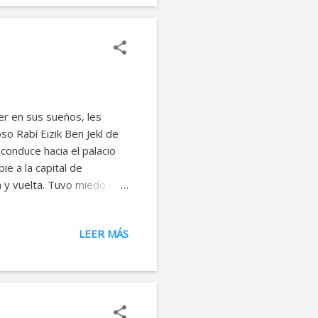
que sea -contestaron
er en sus sueños, les
so Rabí Eizik Ben Jekl de
conduce hacia el palacio
ie a la capital de
da y vuelta. Tuvo miedo de
icio de patrulla en el
ó por la razón de su
LEER MÁS
 ancha sonrisa: - "¿Quieres
 que ese es el destino de
empo tendría que haberme