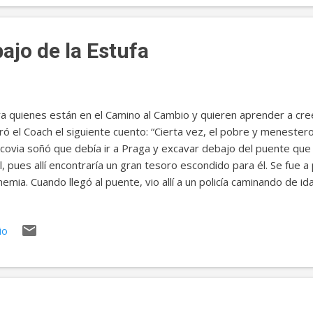
sa- pero es una tarea muy difícil y sacrificada. - No importa, lo 
os. - Bien -dijo el brujo: Nube Alta, ¿ves el monte ...
ajo de la Estufa
a quienes están en el Camino al Cambio y quieren aprender a cre
ró el Coach el siguiente cuento: “Cierta vez, el pobre y menestero
covia soñó que debía ir a Praga y excavar debajo del puente que 
l, pues allí encontraría un gran tesoro escondido para él. Se fue a p
emia. Cuando llegó al puente, vio allí a un policía caminando de i
ezar a excavar en presencia de éste. Como el policía tenía su serv
mo lugar día tras día, comenzó a sospechar del Rabí y le pregunt
io
portamiento. El Rabí le contó su sueño. El policía le contestó con
ir que tú has recorrido un camino tan largo por un sueño? Parece
ella gente que cree en ellos. Si yo creyera, también ya hace ti
 bien ligerito, pues a mí se me aconsejó en un ...