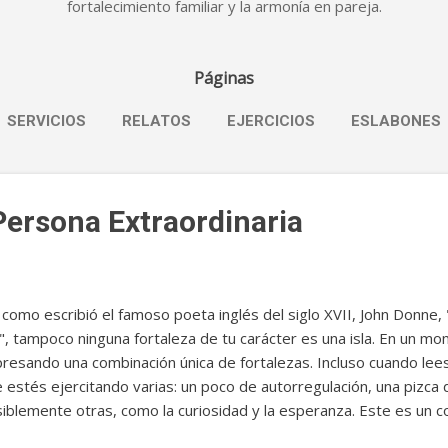
fortalecimiento familiar y la armonía en pareja.
Páginas
SERVICIOS
RELATOS
EJERCICIOS
ESLABONES
Persona Extraordinaria
 como escribió el famoso poeta inglés del siglo XVII, John Donne
a", tampoco ninguna fortaleza de tu carácter es una isla. En un 
resando una combinación única de fortalezas. Incluso cuando lee
 estés ejercitando varias: un poco de autorregulación, una pizca
iblemente otras, como la curiosidad y la esperanza. Este es un 
er en cuenta a medida que revisas tu Perfil de Fortalezas de Cará