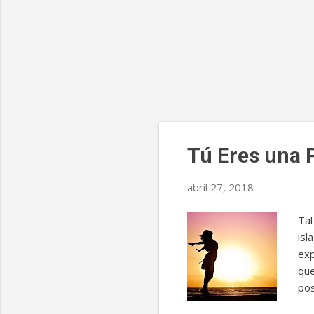
E
Tú Eres una 
n
t
abril 27, 2018
r
Tal
a
isl
d
exp
que
a
pos
s
ten