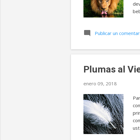
dev
beb
esa
lle
Publicar un comentar
sig
ros
el 
enf
Plumas al Vi
enero 09, 2018
Par
con
pri
com
ust
tal