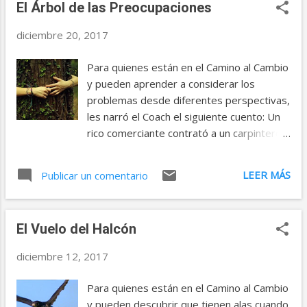
El Árbol de las Preocupaciones
E
n
diciembre 20, 2017
t
Para quienes están en el Camino al Cambio
r
y pueden aprender a considerar los
a
problemas desde diferentes perspectivas,
d
les narró el Coach el siguiente cuento: Un
rico comerciante contrató a un carpintero
a
para restaurar una antigua casa colonial.
s
Como el comerciante era de esas
LEER MÁS
Publicar un comentario
personas a las que les gusta tener todo
bajo control y le preocupaba que el trabajo
no quedase bien, decidió pasar un día en la
El Vuelo del Halcón
casa, para ver cómo iban las obras. Al final
de la jornada, se dio cuenta de que el
diciembre 12, 2017
carpintero había trabajado mucho, a pesar
de que había sufrido varios contratiempos.
Para quienes están en el Camino al Cambio
Para completar el día de mala suerte, el
y pueden descubrir que tienen alas cuando