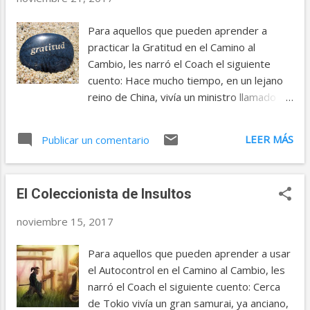
seis meses, dos semanas y tres días”. Se
sobrecogió un poco al darse cuenta que
Para aquellos que pueden aprender a
esa piedra no era simplemente una piedra,
practicar la Gratitud en el Camino al
era una lápida. Sintió pena al pensar que un
Cambio, les narró el Coach el siguiente
niño de tan corta edad estuviera
cuento: Hace mucho tiempo, en un lejano
enterrado en ese lugar. Mirando a su
reino de China, vivía un ministro llamado
alrededor, el hombre se dio cuenta que la
Mong. Un día se presentó en su palacio un
piedra de al lado tenía también una
joven muchacho que buscaba trabajo. -
LEER MÁS
inscripción. Se acercó a leerla; decía: “Aquí
Publicar un comentario
¿Qué sabes hacer? –le preguntó el
yace Yamin Kalib”, vivió tres años, ocho
ministro. -Nada, señor –respondió el
meses y tres semanas. El hombre se
joven-. Pero aprenderé lo que sea
sintió terriblemente abatido. Ese h...
El Coleccionista de Insultos
necesario. Soy honrado y os serviré con
lealtad. A Mong le gustó la seguridad del
noviembre 15, 2017
joven y decidió contratarlo. Ordenó que le
dieran una habitación, ropas adecuadas,
Para aquellos que pueden aprender a usar
suficiente comida y un pequeño sueldo.
el Autocontrol en el Camino al Cambio, les
Tiempo después, llegaron a palacio
narró el Coach el siguiente cuento: Cerca
noticias sobre la lejana aldea de Sue. Los
de Tokio vivía un gran samurai, ya anciano,