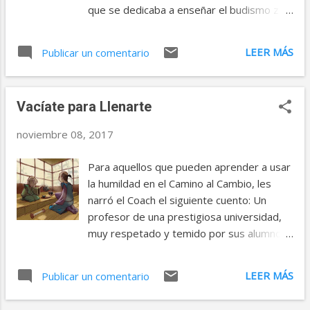
vecinos llevaban años sin pagar sus
que se dedicaba a enseñar el budismo zen
impuestos y la deuda contraída sumaba
a los jóvenes. A pesar de su edad, corría la
una importante cantidad. Además, tres
leyenda de que era capaz de vencer a
LEER MÁS
enviados del ministro habían tenido que
Publicar un comentario
cualquier adversario. Cierto día un
huir porque los habitantes de la aldea
guerrero conocido por su total falta de
amenazaban con matarlos. – ¿Por qué no
escrúpulos pasó por la casa del viejo. Era
dejáis que vaya yo a la aldea? – le rogó el
Vacíate para Llenarte
famoso por utilizar la técnica de la
joven sirviente al ministro. ...
provocación: esperaba que el adversario
noviembre 08, 2017
hiciera su primer movimiento y, gracias a
su inteligencia privilegiada para captar los
Para aquellos que pueden aprender a usar
errores, contraatacaba con velocidad
la humildad en el Camino al Cambio, les
fulminante. El joven e impaciente guerrero
narró el Coach el siguiente cuento: Un
jamás había perdido una batalla.
profesor de una prestigiosa universidad,
Conociendo la reputación del viejo samurai,
muy respetado y temido por sus alumnos
estaba allí para derrotarlo y aumentar aún
debido a su gran dominio de los más
más su fama. Los estudiantes de zen que
diversos temas y su carácter autoritario,
LEER MÁS
se encontraban presentes se
Publicar un comentario
viajó una vez a Japón a entrevistarse con
manifestaron contra la idea, pero el
un famoso sabio que vivía retirado en una
anciano aceptó el desafío. Entonces fueron