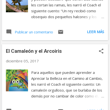
coche también se negó a funcionar así que
les cortan las ramas, les narró el Coach el
el empresario se ofreció para llevarle a
siguiente cuento: “Un rey recibió como
casa. El carpintero no habló durante todo
obsequio dos pequeños halcones y los
el trayecto, visiblemente enojado y
entregó al maestro de cetrería para que
preocupado por todos los contratiempos
los entrenara. Pasado unos meses, el
LEER MÁS
que había tenido a lo largo del día. Sin
Publicar un comentario
maestro le informó al rey que uno de los
embargo, al llegar invitó al comerciante a
halcones estaba perfectamente, pero que
conocer a su familia y a cenar, pero antes
al otro, no sabía que le sucedía pues no se
de abrir la puerta, se detuvo delante de ...
El Camaleón y el Arcoiris
había movido de la rama donde lo dejó,
desde el día que llegó. El rey mandó a
diciembre 05, 2017
llamar a curanderos y sanadores para que
vieran al halcón, pero nadie pudo hacerlo
Para aquellos que pueden aprender a
volar. Al día siguiente el monarca decidió
Apreciar la Belleza en el Camino al Cambio,
comunicar a su pueblo que ofrecería una
les narró el Coach el siguiente cuento: Un
recompensa a la persona que hiciera
camaleón orgulloso, que se burlaba de los
volar al halcón. A la mañana siguiente, vio al
demás por no cambiar de color como él,
halcón volando ágilmente por los jardines.
pasaba el día diciendo: ¡Que bello soy!. ¡No
El rey le dijo a su corte: —Traedme al
hay ningún animal que vista tan señorial!.