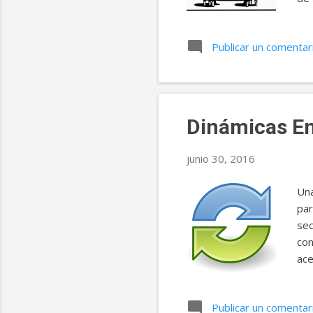
alc
par
Publicar un comentar
vem
dec
ele
con
Dinámicas En
junio 30, 2016
Una
par
sec
con
ace
pri
que
Publicar un comentar
imp