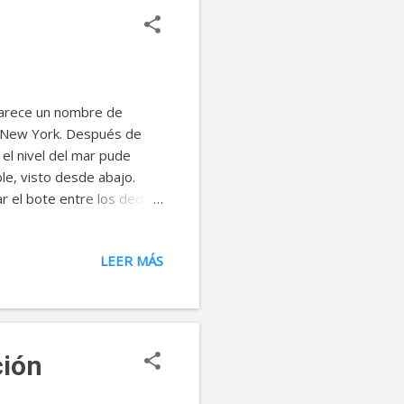
 Parece un nombre de
d, New York. Después de
el nivel del mar pude
le, visto desde abajo.
r el bote entre los dedos,
roblema, indecisión o
to el problema, la decisión
LEER MÁS
sto talvez te lleve a
itar sentirte así, sobre lo
rentas un problema que no
ción