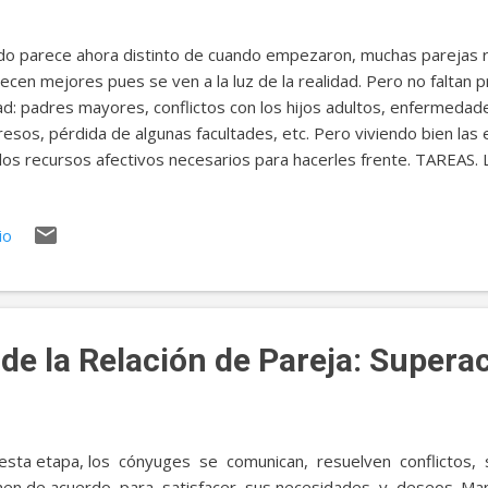
o parece ahora distinto de cuando empezaron, muchas parejas r
ecen mejores pues se ven a la luz de la realidad. Pero no faltan 
d: padres mayores, conflictos con los hijos adultos, enfermedades
resos, pérdida de algunas facultades, etc. Pero viviendo bien las
los recursos afectivos necesarios para hacerles frente. TAREAS. L
más tienen que afrontar los problemas de la edad: -Aceptar agr
interesada de otras personas, más necesaria a medida que pasa
io
ir con la pensión de jubilación. -Prepararse para el desenlace ine
cano, potenciando valores y creencias que permitan vivir y morir 
 existen cambios de tendencia que se producen en el matrimonio
 a través de sus diferencias, el hombre y la mujer forman una uni
de la Relación de Pareja: Supera
esta etapa, los cónyuges se comunican, resuelven conflictos
en de acuerdo para satisfacer sus necesidades y deseos. Mani