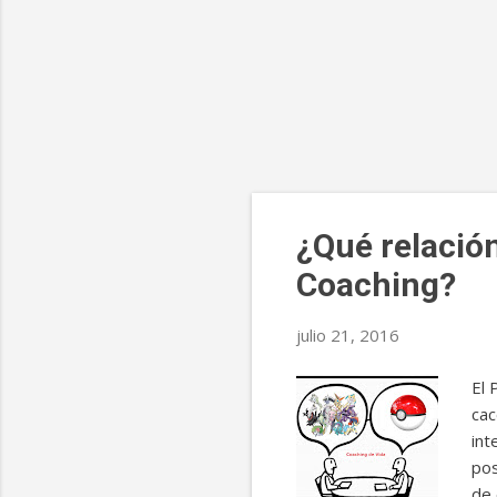
E
¿Qué relación
n
Coaching?
t
r
julio 21, 2016
a
El 
d
cac
a
int
s
pos
de 