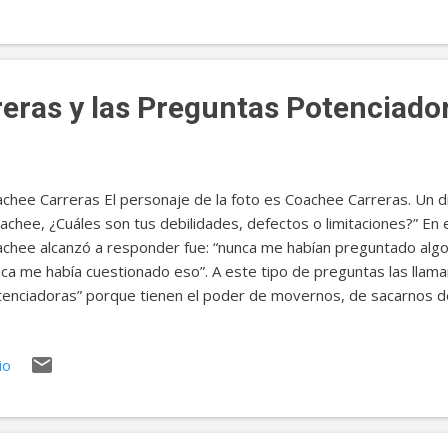
rza cuando produce movimiento."), los elementos interactúan m
ticulares. Por ejemplo, la asertividad, que es la capacidad de “de
que dice" sin lastimar a l...
eras y las Preguntas Potenciado
chee Carreras El personaje de la foto es Coachee Carreras. Un dí
achee, ¿Cuáles son tus debilidades, defectos o limitaciones?” E
chee alcanzó a responder fue: “nunca me habían preguntado algo
ca me había cuestionado eso”. A este tipo de preguntas las lla
enciadoras” porque tienen el poder de movernos, de sacarnos d
uridad, de llevarnos a acciones concretas para el cambio. Si a us
preguntas y todavía tiene una, o varias, dando vueltas en su cab
io
creta, le sugiero el siguiente ejercicio exploratorio para desarroll
gunta. Puede descargar una plantilla de trabajo disponible en
p://alexandermadrigal.com/preguntas_potenciadoras.pdf O si de
puestas para retroalimentación puede usar el formulario de res