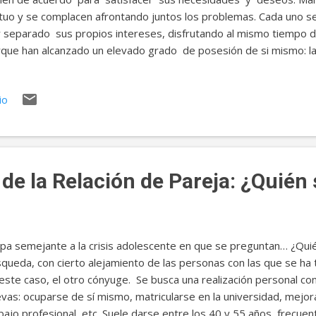
uo y se complacen afrontando juntos los problemas. Cada uno se 
 separado sus propios intereses, disfrutando al mismo tiempo d
que han alcanzado un elevado grado de posesión de si mismo: l
uperan la intimidad, después de estar días separados afectivame
ados no son considerados el fin del mundo. El matrimonio avanza
io
rtura, sinceridad, autenticidad y respeto mutuo posibilitando más
que no se esconde ni el propio yo ni las inseguridades. El peligro 
pios no resueltos que pueden seguir afectando. En esta eta...
de la Relación de Pareja: ¿Quién
pa semejante a la crisis adolescente en que se preguntan… ¿Qu
queda, con cierto alejamiento de las personas con las que se ha
este caso, el otro cónyuge. Se busca una realización personal co
vas: ocuparse de sí mismo, matricularse en la universidad, mejor
bajo profesional, etc. Suele darse entre los 40 y 55 años, frecu