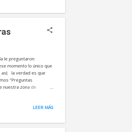
utuamente en formas
cir lo que piensa y pensar
ras
a le preguntaron:
n ese momento lo único que
 así; la verdad es que
mamos “Preguntas
e nuestra zona de
ted le han hecho esta clase
eza sin una respuesta
LEER MÁS
ar el potencial de la
sea compartir conmigo sus
puestas en