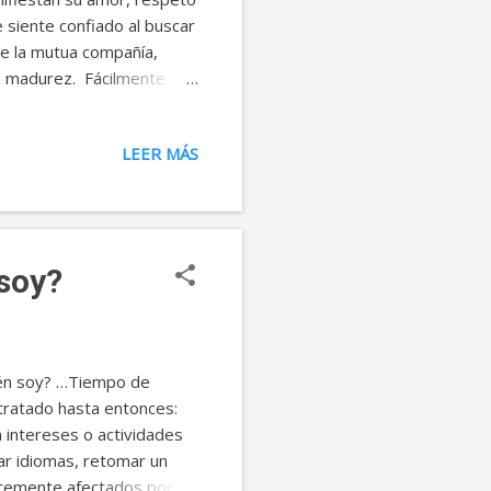
siente confiado al buscar
e la mutua compañía,
a madurez. Fácilmente
nte. Los conflictos y
 por el camino de la
LEER MÁS
 cercanía afectiva,
está en los conflictos
 soy?
ién soy? …Tiempo de
 tratado hasta entonces:
n intereses o actividades
ar idiomas, retomar un
entemente afectados por