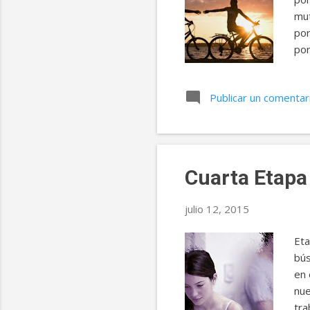
mut
por
por
rec
enf
Publicar un comentar
ape
por
pro
Cuarta Etapa 
julio 12, 2015
Eta
bús
en 
nue
tra