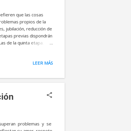
efieren que las cosas
problemas propios de la
, jubilación, reducción de
 etapas previas dispondrán
as de la quinta etapa.
adecidos la ayuda
n los años. -Aprender a
LEER MÁS
vitable y cada vez más
en paz. P. Brown refiere
 que permiten concluir
dad y un...
ción
, superan problemas y se
fiestan su amor, respeto