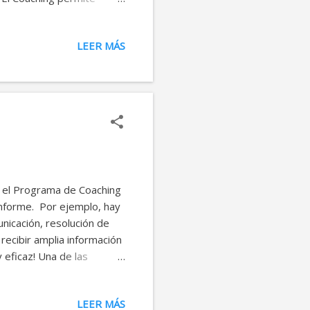
ea este personal, de
ectos que usualmente no
LEER MÁS
s. Las escogencias o
mpactadas por esos
 y las opciones que
conduct...
en el Programa de Coaching
 informe. Por ejemplo, hay
nicación, resolución de
recibir amplia información
 eficaz! Una de las
 dinámica de la relación,
ón y dominación. Como lo
LEER MÁS
eneciente o relativo a la