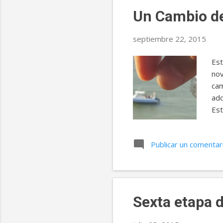
htt
Un Cambio de
septiembre 22, 2015
Est
nov
cam
adq
Est
ayu
sit
Publicar un comentar
o l
sen
que
pue
Sexta etapa d