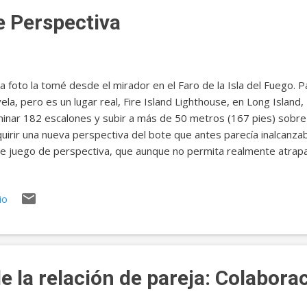
p://alexandermadrigal.com/m...
 Perspectiva
a foto la tomé desde el mirador en el Faro de la Isla del Fuego.
ela, pero es un lugar real, Fire Island Lighthouse, en Long Islan
inar 182 escalones y subir a más de 50 metros (167 pies) sobre 
uirir una nueva perspectiva del bote que antes parecía inalcanzab
e juego de perspectiva, que aunque no permita realmente atrapa
da a entender la actitud correcta que debemos tener ante ese p
uación difícil que se nos presente en la vida. Quizá en este momen
io
a situación que atraviesas te parezca inmanejable o insostenible. E
tir frustración, temor o enojo, y aunque inicialmente no puedas ev
 sí tienes control es sobre tu perspectiva de la situación. Si enf
des resolver, sube más arriba para una mejor perspectiva...
e la relación de pareja: Colabora