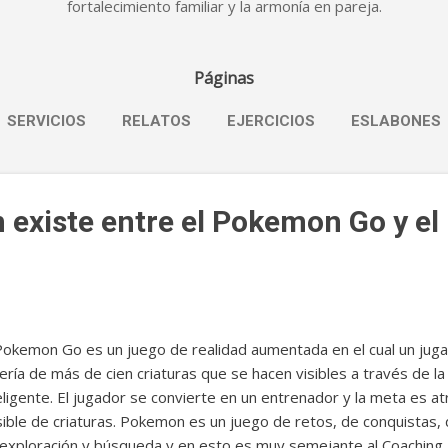
fortalecimiento familiar y la armonía en pareja.
Páginas
SERVICIOS
RELATOS
EJERCICIOS
ESLABONES
 existe entre el Pokemon Go y el
Pokemon Go es un juego de realidad aumentada en el cual un juga
ería de más de cien criaturas que se hacen visibles a través de la 
eligente. El jugador se convierte en un entrenador y la meta es a
ible de criaturas. Pokemon es un juego de retos, de conquistas, d
exploración y búsqueda y en esto es muy semejante al Coaching.