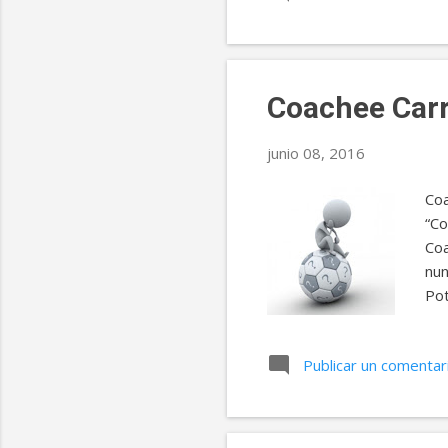
fue
par
lo 
Coachee Carr
junio 08, 2016
Coa
“Co
Coa
nun
Pot
seg
de 
Publicar un comentar
con
pre
htt
res