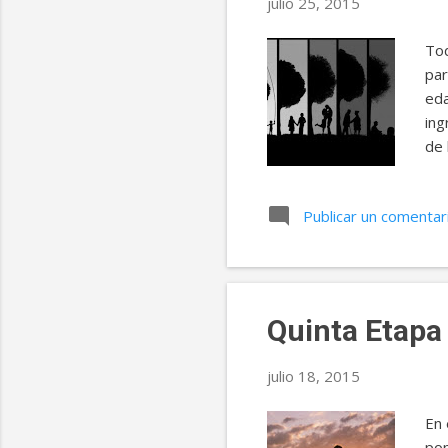
julio 25, 2015
Tod
par
eda
ing
de 
Ade
des
Publicar un comentar
viv
cer
que
que
Quinta Etapa 
julio 18, 2015
En 
pon