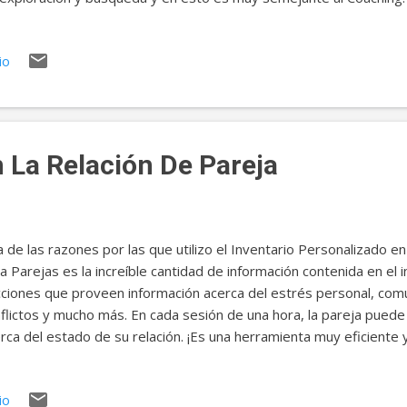
anzar uno de los grandes retos en todo proceso de desarrollo, s
eja, o familiar: encontrar "las criaturas invisibles", aquellos asp
io
os y que aceleran o atrasan la creación de resultados o accione
isiones, que son los móviles de las acciones, son fuertemente i
mentos invisibles o inconscientes. Las decisiones que tomamos,
sideremos, están influenciadas por los hábitos de pensamiento y 
 La Relación De Pareja
 de las razones por las que utilizo el Inventario Personalizado 
a Parejas es la increíble cantidad de información contenida en el
ciones que proveen información acerca del estrés personal, comu
flictos y mucho más. En cada sesión de una hora, la pareja puede 
rca del estado de su relación. ¡Es una herramienta muy eficiente y
meras secciones que analizamos en el Programa para Parejas es la
 consta de cuatro elementos: asertividad, autoconfianza, evitaci
io
lica la palabra "dinámica" (según la Real Academia Española, "Pert